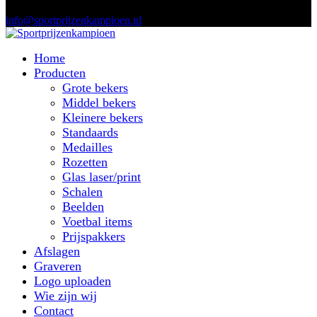
info@sportprijzenkampioen.nl
Home
Producten
Grote bekers
Middel bekers
Kleinere bekers
Standaards
Medailles
Rozetten
Glas laser/print
Schalen
Beelden
Voetbal items
Prijspakkers
Afslagen
Graveren
Logo uploaden
Wie zijn wij
Contact