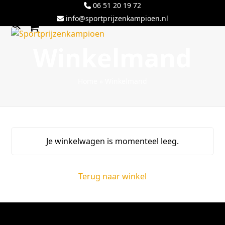
Skip
06 51 20 19 72
to
info@sportprijzenkampioen.nl
content
Open
Close
Winkelmand
mobile
mobile
menu
menu
Home
»
Winkelmand
Je winkelwagen is momenteel leeg.
Terug naar winkel