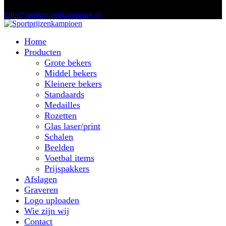
info@sportprijzenkampioen.nl
Home
Producten
Grote bekers
Middel bekers
Kleinere bekers
Standaards
Medailles
Rozetten
Glas laser/print
Schalen
Beelden
Voetbal items
Prijspakkers
Afslagen
Graveren
Logo uploaden
Wie zijn wij
Contact