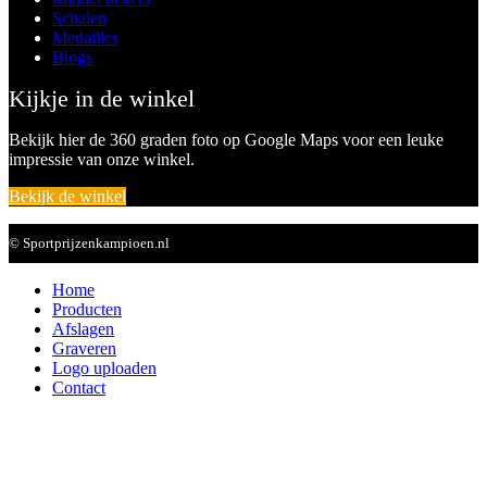
Schalen
Medailles
Blogs
Kijkje in de winkel
Bekijk hier de 360 graden foto op Google Maps voor een leuke
impressie van onze winkel.
Bekijk de winkel
© Sportprijzenkampioen.nl
Home
Producten
Afslagen
Graveren
Logo uploaden
Contact