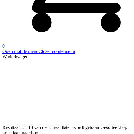
0
Open mobile menu
Close mobile menu
Winkelwagen
Rozetten
Home
»
Rozetten
»
Pagina 2
Resultaat 13–13 van de 13 resultaten wordt getoond
Gesorteerd op
prijs: laag naar hoog