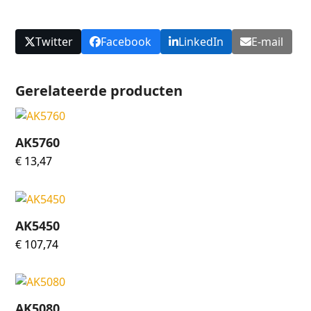
Twitter
Facebook
LinkedIn
E-mail
Gerelateerde producten
AK5760
€
13,47
AK5450
€
107,74
AK5080