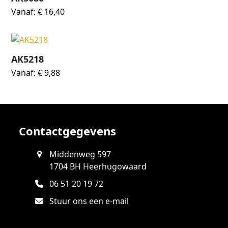
Vanaf:
€
16,40
AK5218
Vanaf:
€
9,88
Contactgegevens
Middenweg 597
1704 BH Heerhugowaard
06 51 20 19 72
Stuur ons een e-mail