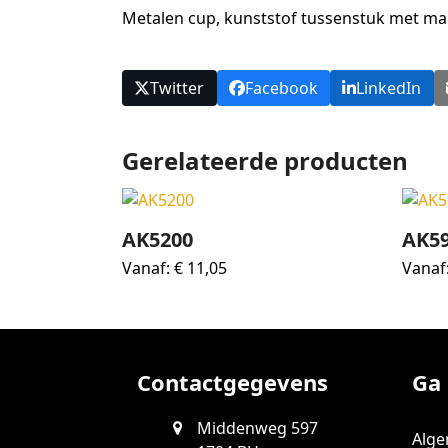
Metalen cup, kunststof tussenstuk met m
Twitter
Facebook
LinkedIn
Gerelateerde producten
AK5200
AK5
Vanaf:
€
11,05
Vanaf
Contactgegevens
Ga 
Middenweg 597
Alg