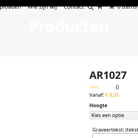
ploaden
Wie zijn wij
Contact
0 Items
Producten
Home
»
AR1027
AR1027
(
)
Gewaardeerd
Vanaf:
€
8,35
0
uit
Hoogte
5
Graveertekst: (teks