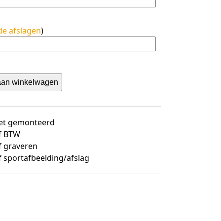
de afslagen
)
aan winkelwagen
et gemonteerd
ef BTW
f graveren
f sportafbeelding/afslag