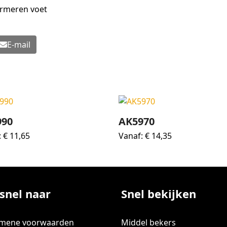
armeren voet
E-mail
990
AK5970
:
€
11,65
Vanaf:
€
14,35
snel naar
Snel bekijken
emene voorwaarden
Middel bekers