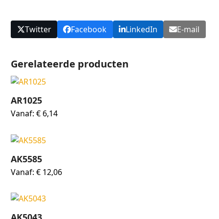
Twitter
Facebook
LinkedIn
E-mail
Gerelateerde producten
AR1025
Vanaf:
€
6,14
AK5585
Vanaf:
€
12,06
AK5043