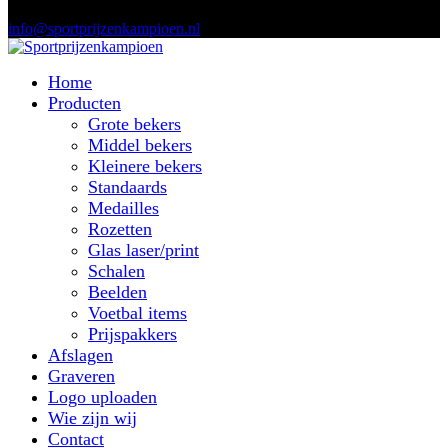
info@sportprijzenkampioen.nl
Home
Producten
Grote bekers
Middel bekers
Kleinere bekers
Standaards
Medailles
Rozetten
Glas laser/print
Schalen
Beelden
Voetbal items
Prijspakkers
Afslagen
Graveren
Logo uploaden
Wie zijn wij
Contact