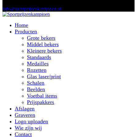
info@sportprijzenkampioen.nl
Home
Producten
Grote bekers
Middel bekers
Kleinere bekers
Standaards
Medailles
Rozetten
Glas laser/print
Schalen
Beelden
Voetbal items
Prijspakkers
Afslagen
Graveren
Logo uploaden
Wie zijn wij
Contact