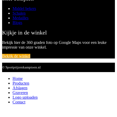
Middel bekers
Schalen
Medailles
Blogs
Kijkje in de winkel
Bekijk hier de 360 graden foto op Google Maps voor een leuke
impressie van onze winkel.
Bekijk de winkel
© Sportprijzenkampioen.nl
Home
Producten
Afslagen
Graveren
Logo uploaden
Contact