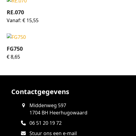
RE.070
Vanaf:
€
15,55
FG750
€
8,65
Contactgegevens
Middenweg 597
1704 BH Heerhugowaard
06 51 20 19 72
Stuur ons een e-mail