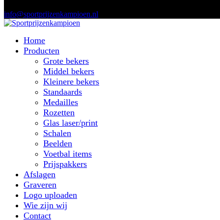
info@sportprijzenkampioen.nl
Home
Producten
Grote bekers
Middel bekers
Kleinere bekers
Standaards
Medailles
Rozetten
Glas laser/print
Schalen
Beelden
Voetbal items
Prijspakkers
Afslagen
Graveren
Logo uploaden
Wie zijn wij
Contact