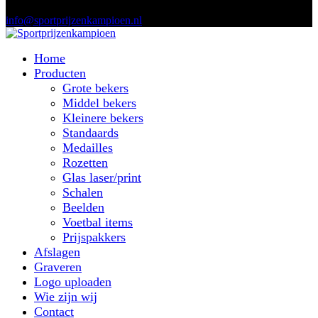
info@sportprijzenkampioen.nl
Home
Producten
Grote bekers
Middel bekers
Kleinere bekers
Standaards
Medailles
Rozetten
Glas laser/print
Schalen
Beelden
Voetbal items
Prijspakkers
Afslagen
Graveren
Logo uploaden
Wie zijn wij
Contact