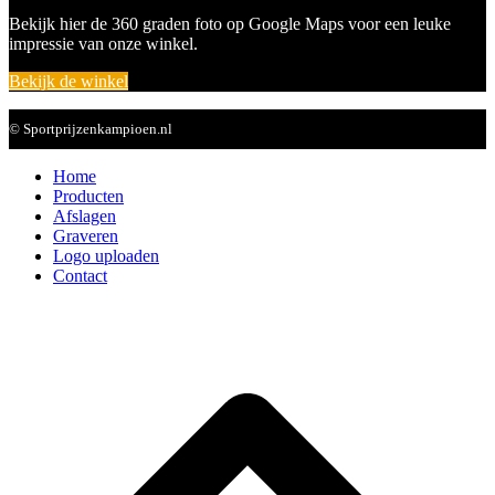
Bekijk hier de 360 graden foto op Google Maps voor een leuke
impressie van onze winkel.
Bekijk de winkel
© Sportprijzenkampioen.nl
Home
Producten
Afslagen
Graveren
Logo uploaden
Contact