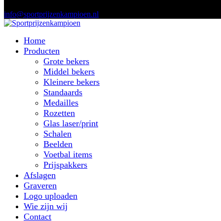
info@sportprijzenkampioen.nl
Home
Producten
Grote bekers
Middel bekers
Kleinere bekers
Standaards
Medailles
Rozetten
Glas laser/print
Schalen
Beelden
Voetbal items
Prijspakkers
Afslagen
Graveren
Logo uploaden
Wie zijn wij
Contact