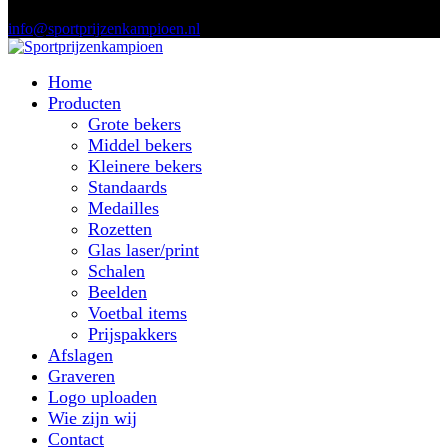
info@sportprijzenkampioen.nl
Home
Producten
Grote bekers
Middel bekers
Kleinere bekers
Standaards
Medailles
Rozetten
Glas laser/print
Schalen
Beelden
Voetbal items
Prijspakkers
Afslagen
Graveren
Logo uploaden
Wie zijn wij
Contact