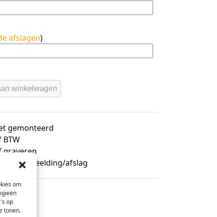
de afslagen
)
aan winkelwagen
et gemonteerd
ef BTW
f graveren
f sportafbeelding/afslag
okies om
ogieën
's op
e tonen.