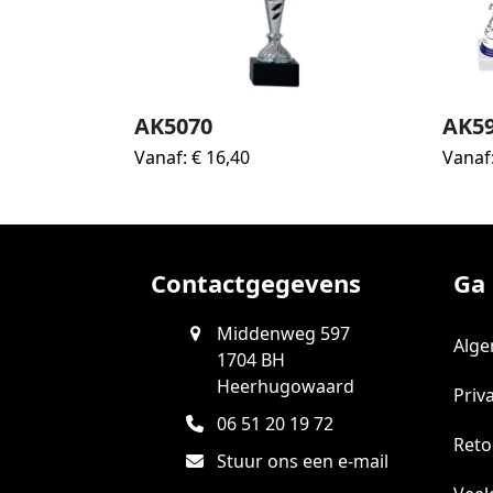
AK5070
AK5
Vanaf:
€
16,40
Vanaf
Contactgegevens
Ga 
Middenweg 597
Alg
1704 BH
Heerhugowaard
Priv
06 51 20 19 72
Reto
Stuur ons een e-mail