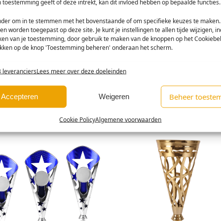
 toestemming geeft of deze intrekt, kan dit invloed hebben op bepaalde functies.
onder om in te stemmen met het bovenstaande of om specifieke keuzes te maken.
lingen (0)
een worden toegepast op deze site. Je kunt je instellingen te allen tijde wijzigen, in
kken van je toestemming, door gebruik te maken van de knoppen op het Cookiebel
likken op de knop 'Toestemming beheren' onderaan het scherm.
 leveranciers
Lees meer over deze doeleinden
tieken
E-mail
tie op een apparaat opslaan en/of openen, De prestaties van advertenties meten
Beheer toeste
Accepteren
Weigeren
ting
Cookie Policy
Algemene voorwaarden
tie op een apparaat opslaan en/of openen, Beperkte gegevens gebruiken om con
teren.
ssingen
Alt
s uit andere gegevensbronnen met elkaar matchen en combineren,
n identificeren op basis van automatisch verzonden informatie.
enties en content leveren en tonen.
Alt