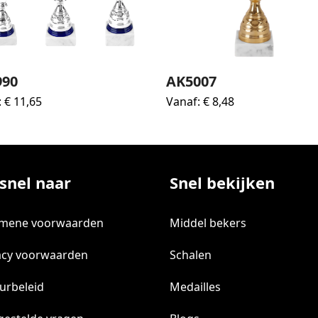
990
AK5007
:
€
11,65
Vanaf:
€
8,48
snel naar
Snel bekijken
emene voorwaarden
Middel bekers
acy voorwaarden
Schalen
urbeleid
Medailles