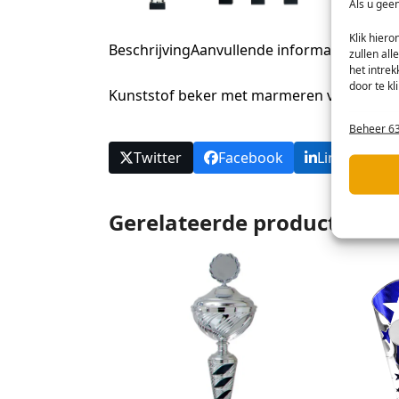
Als u geen
Klik hier
Beschrijving
Aanvullende informatie
Beoorde
zullen all
het intre
door te k
Kunststof beker met marmeren voet
Beheer 63
Statis
Twitter
Facebook
LinkedIn
Informa
Marke
Gerelateerde producten
Informa
te selec
Toepa
Gegeven
Apparate
Advert