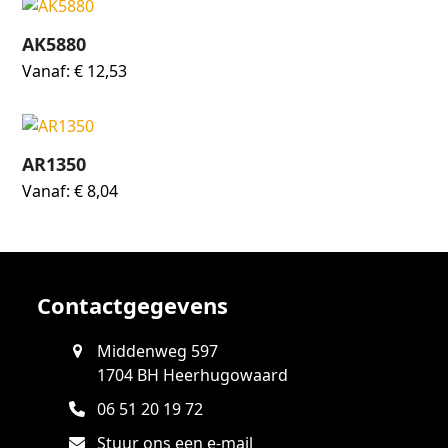
AK5880
Vanaf:
€
12,53
AR1350
Vanaf:
€
8,04
Contactgegevens
Middenweg 597
1704 BH Heerhugowaard
06 51 20 19 72
Stuur ons een e-mail