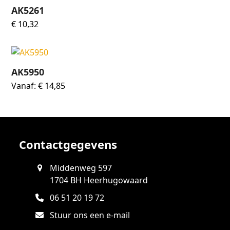
AK5261
€
10,32
AK5950
Vanaf:
€
14,85
Contactgegevens
Middenweg 597
1704 BH Heerhugowaard
06 51 20 19 72
Stuur ons een e-mail